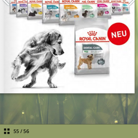
55
/
56